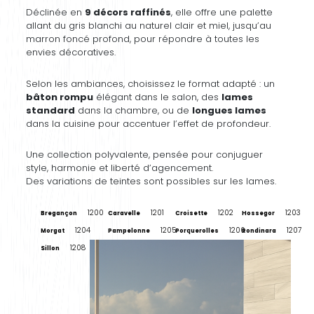
Déclinée en
9 décors raffinés
, elle offre une palette
allant du gris blanchi au naturel clair et miel, jusqu’au
marron foncé profond, pour répondre à toutes les
envies décoratives.
Selon les ambiances, choisissez le format adapté : un
bâton rompu
élégant dans le salon, des
lames
standard
dans la chambre, ou de
longues lames
dans la cuisine pour accentuer l’effet de profondeur.
Une collection polyvalente, pensée pour conjuguer
style, harmonie et liberté d’agencement.
Des variations de teintes sont possibles sur les lames.
1200
1201
1202
1203
Bregançon
Caravelle
Croisette
Hossegor
1204
1205
1206
1207
Morgat
Pampelonne
Porquerolles
Rondinara
1208
Sillon