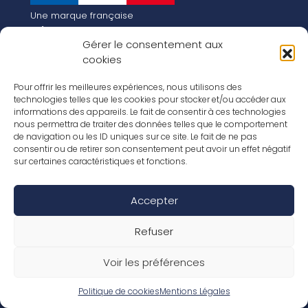
Une marque française
Qui sommes-nous
Gérer le consentement aux
Notre histoire
cookies
Les chiffres clés
Notre vision pour la planète de demain !
FR
Pour offrir les meilleures expériences, nous utilisons des
EN
technologies telles que les cookies pour stocker et/ou accéder aux
informations des appareils. Le fait de consentir à ces technologies
Nos revêtements
nous permettra de traiter des données telles que le comportement
Nos Stratifiés
de navigation ou les ID uniques sur ce site. Le fait de ne pas
Nos accessoires
consentir ou de retirer son consentement peut avoir un effet négatif
Nos parquets
sur certaines caractéristiques et fonctions.
Nos inspirations
Nos offres d’emploi
Accepter
Réseaux Sociaux
Rapport Annuel RSE 2026
Mentions Légales
Refuser
Conditions de garantie
Conditions générales de ventes
Voir les préférences
Déclaration de performance
Politique de cookies (UE)
Politique de confidentialité
Politique de cookies
Mentions Légales
Conditions générales d’utilisation