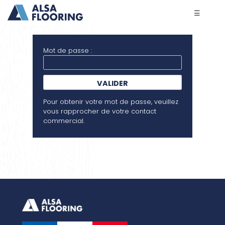
☰
Mot de passe :
VALIDER
Pour obtenir votre mot de passe, veuillez
vous rapprocher de votre contact
commercial.