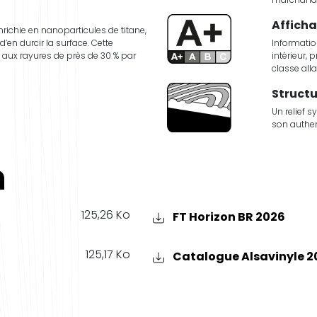
Afficha
richie en nanoparticules de titane,
d’en durcir la surface. Cette
Informatio
 aux rayures de près de 30 % par
intérieur, 
classe all
Struct
Un relief s
son authen
n
125,26 Ko
FT Horizon BR 2026
125,17 Ko
Catalogue Alsavinyle 2