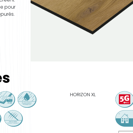
le pour
épurés.
es
HORIZON XL