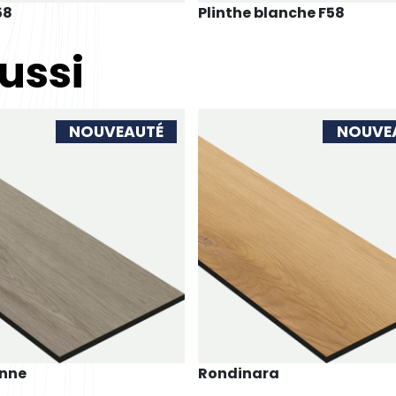
58
Plinthe blanche F58
ussi
NOUVEAUTÉ
NOUVE
nne
Rondinara