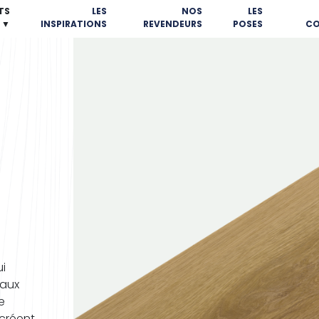
TS
LES
NOS
LES
▼
INSPIRATIONS
REVENDEURS
POSES
CO
ui
 aux
e
 créent