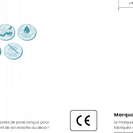
Marqua
soires de pose conçus pour
Le marquag
t de sol assortis au décor !
fabriqués 
marchandi