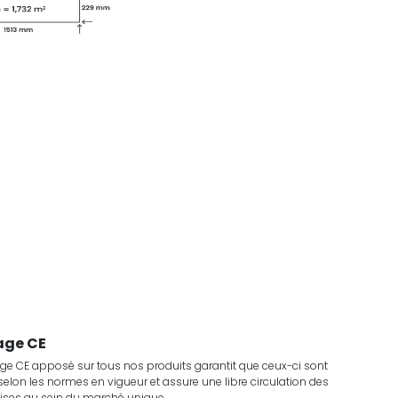
ge CE
e CE apposé sur tous nos produits garantit que ceux-ci sont
selon les normes en vigueur et assure une libre circulation des
ses au sein du marché unique.