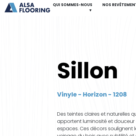
QUI SOMMES-NOUS
NOS REVÊTEMEN
▼
Sillon
Vinyle - Horizon - 1208
Des teintes claires et naturelles q
apportent luminosité et douceur
espaces. Ces décors soulignent l
veinage du bois avec subtilité et