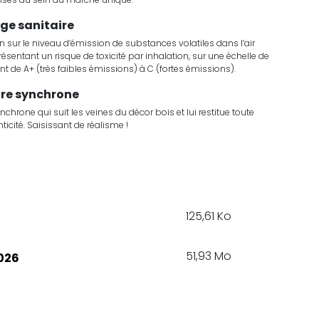
ge sanitaire
n sur le niveau d’émission de substances volatiles dans l’air
présentant un risque de toxicité par inhalation, sur une échelle de
ant de A+ (très faibles émissions) à C (fortes émissions).
ure synchrone
ynchrone qui suit les veines du décor bois et lui restitue toute
ticité. Saisissant de réalisme !
125,61 Ko
51,93 Mo
026