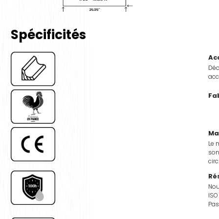
Spécificités
Ac
Déc
acc
Fa
Ma
Le 
son
cir
Rés
Nou
ISO
Pas