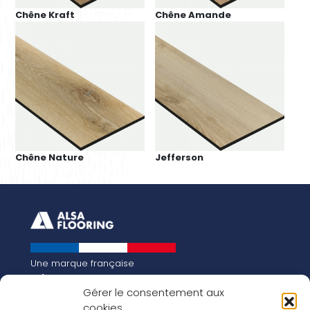
Chêne Kraft
Chêne Amande
Chêne Nature
Jefferson
Une marque française
Qui sommes-nous
Gérer le consentement aux
Notre histoire
cookies
Les chiffres clés