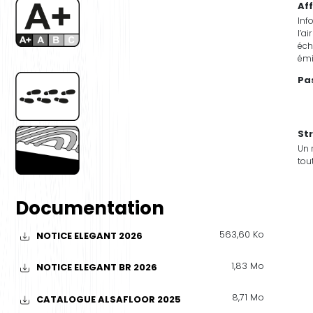
Af
Inf
l’ai
éch
émi
Pa
St
Un 
tou
Documentation
563,60 Ko
NOTICE ELEGANT 2026
1,83 Mo
NOTICE ELEGANT BR 2026
8,71 Mo
CATALOGUE ALSAFLOOR 2025