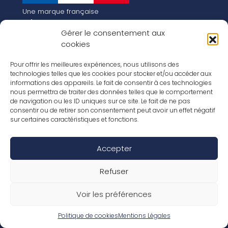
Une marque française
Qui sommes-nous
Gérer le consentement aux
Notre histoire
cookies
Les chiffres clés
Notre vision pour la planète de demain !
FR
Pour offrir les meilleures expériences, nous utilisons des
EN
technologies telles que les cookies pour stocker et/ou accéder aux
informations des appareils. Le fait de consentir à ces technologies
Nos revêtements
nous permettra de traiter des données telles que le comportement
Nos Stratifiés
de navigation ou les ID uniques sur ce site. Le fait de ne pas
Nos accessoires
consentir ou de retirer son consentement peut avoir un effet négatif
Nos parquets
sur certaines caractéristiques et fonctions.
Nos inspirations
Nos offres d’emploi
Accepter
Réseaux Sociaux
Rapport Annuel RSE 2026
Mentions Légales
Refuser
Conditions de garantie
Conditions générales de ventes
Voir les préférences
Déclaration de performance
Politique de cookies (UE)
Politique de confidentialité
Politique de cookies
Mentions Légales
Conditions générales d’utilisation