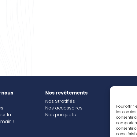
-nous
Nos revêtements
Nos i
Nos Stratifiés
Nos o
Pour offrir
és
Nos accessoires
les cookies
our la
Nos parquets
consentir à
main !
comportemen
consentir o
caractérist