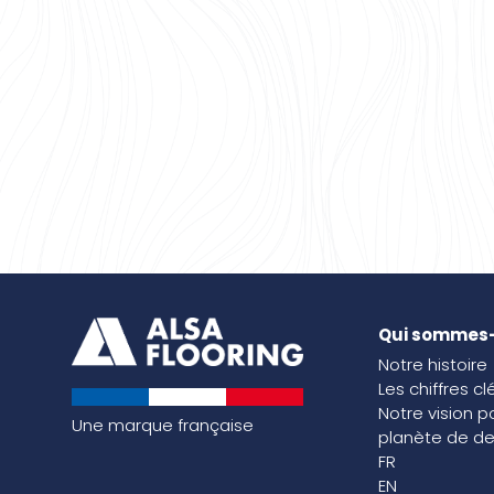
Qui sommes
Notre histoire
Les chiffres cl
Notre vision p
Une marque française
planète de de
FR
EN