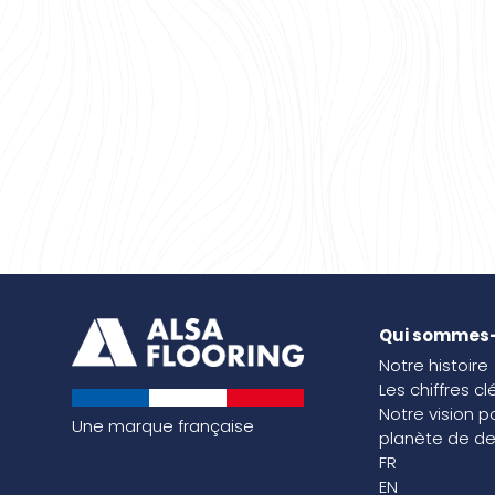
Qui sommes
Notre histoire
Les chiffres cl
Notre vision p
Une marque française
planète de de
FR
EN