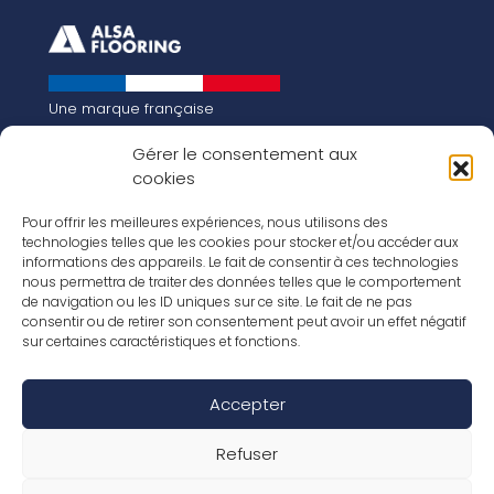
Une marque française
Qui sommes-nous
Gérer le consentement aux
Notre histoire
cookies
Les chiffres clés
Notre vision pour la planète de demain !
FR
Pour offrir les meilleures expériences, nous utilisons des
EN
technologies telles que les cookies pour stocker et/ou accéder aux
informations des appareils. Le fait de consentir à ces technologies
Nos revêtements
nous permettra de traiter des données telles que le comportement
Nos Stratifiés
de navigation ou les ID uniques sur ce site. Le fait de ne pas
Nos accessoires
consentir ou de retirer son consentement peut avoir un effet négatif
Nos parquets
sur certaines caractéristiques et fonctions.
Nos inspirations
Nos offres d’emploi
Accepter
Réseaux Sociaux
Rapport Annuel RSE 2026
Mentions Légales
Refuser
Conditions de garantie
Conditions générales de ventes