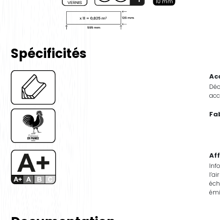
Spécificités
Ac
Déc
acc
Fa
Af
Inf
l’ai
éch
émi