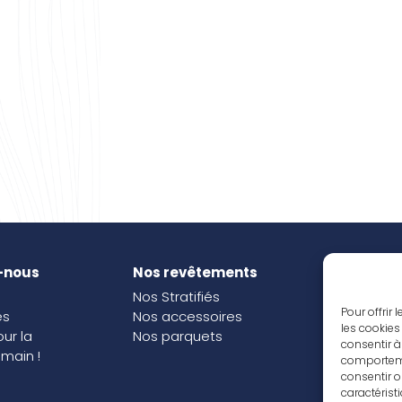
-nous
Nos revêtements
Nos i
Nos Stratifiés
Nos o
Pour offrir
és
Nos accessoires
les cookies
our la
Nos parquets
consentir à
main !
comportemen
consentir o
caractérist