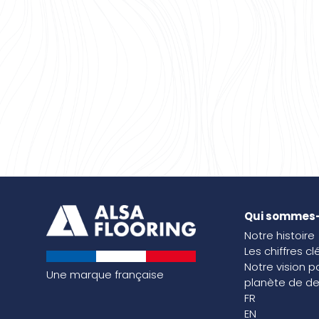
Qui sommes
Notre histoire
Les chiffres cl
Notre vision p
Une marque française
planète de de
FR
EN