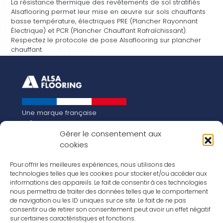
La résistance thermique des revêtements de sol stratifiés
Alsaflooring permet leur mise en œuvre sur sols chauffants
basse température, électriques PRE (Plancher Rayonnant
Électrique) et PCR (Plancher Chauffant Rafraîchissant).
Respectez le protocole de pose Alsaflooring sur plancher
chauffant.
Une marque française
Qui sommes-nous
Gérer le consentement aux
Notre histoire
cookies
Les chiffres clés
Notre vision pour la planète de demain !
FR
Pour offrir les meilleures expériences, nous utilisons des
EN
technologies telles que les cookies pour stocker et/ou accéder aux
informations des appareils. Le fait de consentir à ces technologies
Nos revêtements
nous permettra de traiter des données telles que le comportement
Nos Stratifiés
de navigation ou les ID uniques sur ce site. Le fait de ne pas
Nos accessoires
consentir ou de retirer son consentement peut avoir un effet négatif
Nos parquets
sur certaines caractéristiques et fonctions.