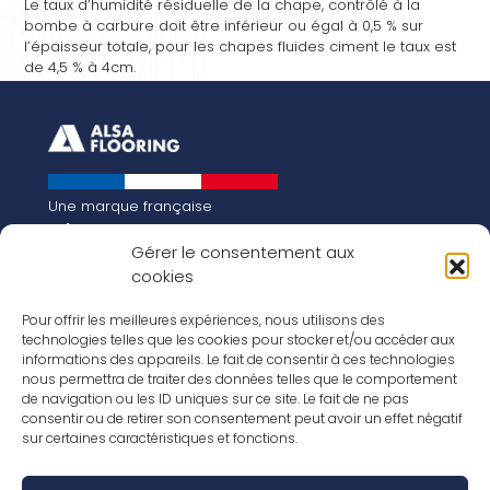
Le taux d’humidité résiduelle de la chape, contrôlé à la
bombe à carbure doit être inférieur ou égal à 0,5 % sur
l’épaisseur totale, pour les chapes fluides ciment le taux est
de 4,5 % à 4cm.
Une marque française
Qui sommes-nous
Gérer le consentement aux
Notre histoire
cookies
Les chiffres clés
Notre vision pour la planète de demain !
FR
Pour offrir les meilleures expériences, nous utilisons des
EN
technologies telles que les cookies pour stocker et/ou accéder aux
informations des appareils. Le fait de consentir à ces technologies
Nos revêtements
nous permettra de traiter des données telles que le comportement
Nos Stratifiés
de navigation ou les ID uniques sur ce site. Le fait de ne pas
Nos accessoires
consentir ou de retirer son consentement peut avoir un effet négatif
Nos parquets
sur certaines caractéristiques et fonctions.
Nos inspirations