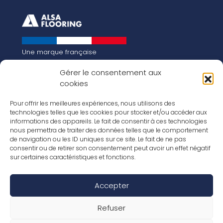
Une marque française
Qui sommes-nous
Gérer le consentement aux
Notre histoire
cookies
Les chiffres clés
Notre vision pour la planète de demain !
FR
Pour offrir les meilleures expériences, nous utilisons des
EN
technologies telles que les cookies pour stocker et/ou accéder aux
informations des appareils. Le fait de consentir à ces technologies
Nos revêtements
nous permettra de traiter des données telles que le comportement
Nos Stratifiés
de navigation ou les ID uniques sur ce site. Le fait de ne pas
Nos accessoires
consentir ou de retirer son consentement peut avoir un effet négatif
Nos parquets
sur certaines caractéristiques et fonctions.
Nos inspirations
Nos offres d’emploi
Accepter
Réseaux Sociaux
Rapport Annuel RSE 2026
Mentions Légales
Refuser
Conditions de garantie
Conditions générales de ventes