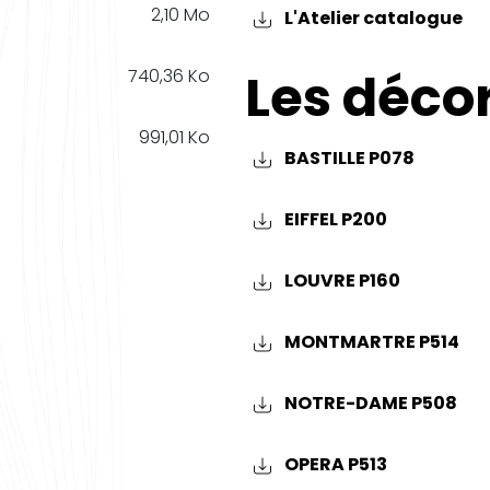
2,10 Mo
L'Atelier catalogue
Les déco
740,36 Ko
991,01 Ko
BASTILLE P078
EIFFEL P200
LOUVRE P160
MONTMARTRE P514
NOTRE-DAME P508
OPERA P513