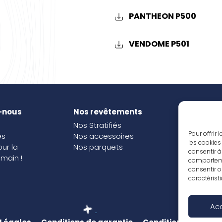
PANTHEON P500
VENDOME P501
-nous
Nos revêtements
Nos i
Nos Stratifiés
Nos o
Pour offrir
és
Nos accessoires
les cookies
our la
Nos parquets
consentir à
main !
comportemen
consentir o
caractérist
Ac