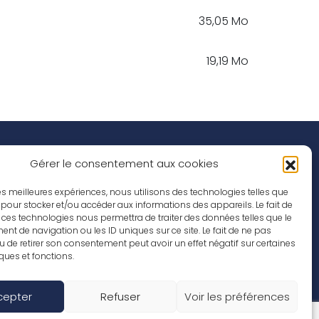
35,05 Mo
19,19 Mo
Réseaux Sociaux
nspirations
Gérer le consentement aux cookies
ffres d’emploi
 les meilleures expériences, nous utilisons des technologies telles que
 pour stocker et/ou accéder aux informations des appareils. Le fait de
 ces technologies nous permettra de traiter des données telles que le
t de navigation ou les ID uniques sur ce site. Le fait de ne pas
u de retirer son consentement peut avoir un effet négatif sur certaines
iques et fonctions.
cepter
Refuser
Voir les préférences