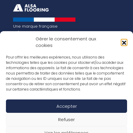
Une marque française
Qui sommes-nous
Gérer le consentement aux
Notre histoire
cookies
Les chiffres clés
Notre vision pour la planète de demain !
FR
Pour offrir les meilleures expériences, nous utilisons des
EN
technologies telles que les cookies pour stocker et/ou accéder aux
informations des appareils. Le fait de consentir à ces technologies
Nos revêtements
nous permettra de traiter des données telles que le comportement
Nos Stratifiés
de navigation ou les ID uniques sur ce site. Le fait de ne pas
Nos accessoires
consentir ou de retirer son consentement peut avoir un effet négatif
Nos parquets
sur certaines caractéristiques et fonctions.
Nos inspirations
Nos offres d’emploi
Accepter
Réseaux Sociaux
Rapport Annuel RSE 2026
Mentions Légales
Refuser
Conditions de garantie
Conditions générales de ventes
Voir les préférences
Déclaration de performance