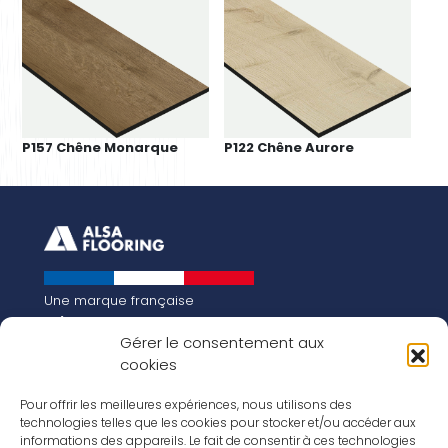
P157 Chêne Monarque
P122 Chêne Aurore
Une marque française
Qui sommes-nous
Gérer le consentement aux
Notre histoire
cookies
Les chiffres clés
Notre vision pour la planète de demain !
FR
Pour offrir les meilleures expériences, nous utilisons des
EN
technologies telles que les cookies pour stocker et/ou accéder aux
informations des appareils. Le fait de consentir à ces technologies
Nos revêtements