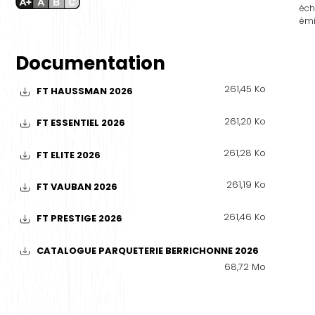
éch
émi
Documentation
261,45 Ko
FT HAUSSMAN 2026
261,20 Ko
FT ESSENTIEL 2026
261,28 Ko
FT ELITE 2026
261,19 Ko
FT VAUBAN 2026
261,46 Ko
FT PRESTIGE 2026
CATALOGUE PARQUETERIE BERRICHONNE 2026
68,72 Mo