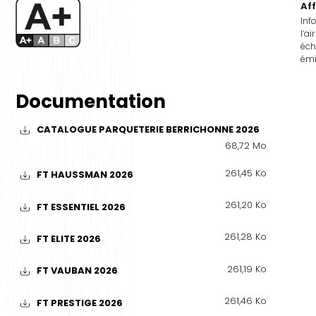
Af
Inf
l’ai
éch
émi
Documentation
CATALOGUE PARQUETERIE BERRICHONNE 2026
68,72 Mo
261,45 Ko
FT HAUSSMAN 2026
261,20 Ko
FT ESSENTIEL 2026
261,28 Ko
FT ELITE 2026
261,19 Ko
FT VAUBAN 2026
261,46 Ko
FT PRESTIGE 2026