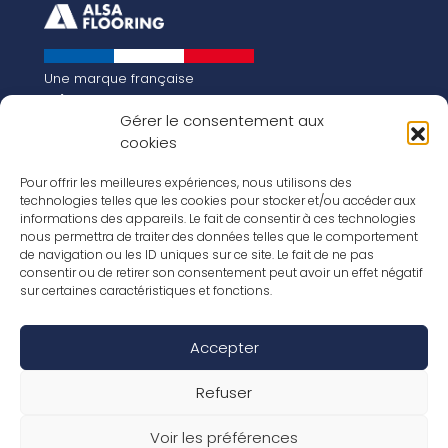
Une marque française
Qui sommes-nous
Gérer le consentement aux
Notre histoire
cookies
Les chiffres clés
Notre vision pour la planète de demain !
FR
Pour offrir les meilleures expériences, nous utilisons des
EN
technologies telles que les cookies pour stocker et/ou accéder aux
informations des appareils. Le fait de consentir à ces technologies
Nos revêtements
nous permettra de traiter des données telles que le comportement
Nos Stratifiés
de navigation ou les ID uniques sur ce site. Le fait de ne pas
Nos accessoires
consentir ou de retirer son consentement peut avoir un effet négatif
Nos parquets
sur certaines caractéristiques et fonctions.
Nos inspirations
Nos offres d’emploi
Accepter
Réseaux Sociaux
Rapport Annuel RSE 2026
Mentions Légales
Refuser
Conditions de garantie
Conditions générales de ventes
Voir les préférences
Déclaration de performance