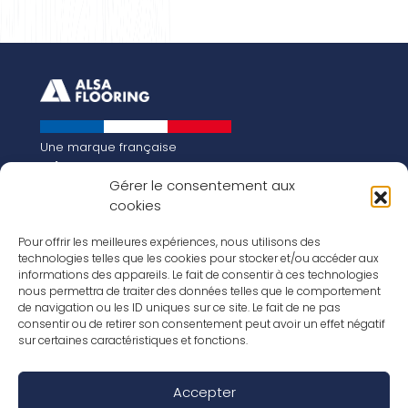
Une marque française
Qui sommes-nous
Gérer le consentement aux
Notre histoire
cookies
Les chiffres clés
Notre vision pour la planète de demain !
FR
Pour offrir les meilleures expériences, nous utilisons des
EN
technologies telles que les cookies pour stocker et/ou accéder aux
informations des appareils. Le fait de consentir à ces technologies
Nos revêtements
nous permettra de traiter des données telles que le comportement
Nos Stratifiés
de navigation ou les ID uniques sur ce site. Le fait de ne pas
Nos accessoires
consentir ou de retirer son consentement peut avoir un effet négatif
Nos parquets
sur certaines caractéristiques et fonctions.
Nos inspirations
Nos offres d’emploi
Accepter
Réseaux Sociaux