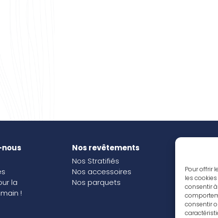
-nous
Nos revêtements
Nos i
Nos Stratifiés
Nos o
Pour offrir
és
Nos accessoires
les cookies
our la
Nos parquets
consentir à
main !
comportemen
consentir o
caractérist