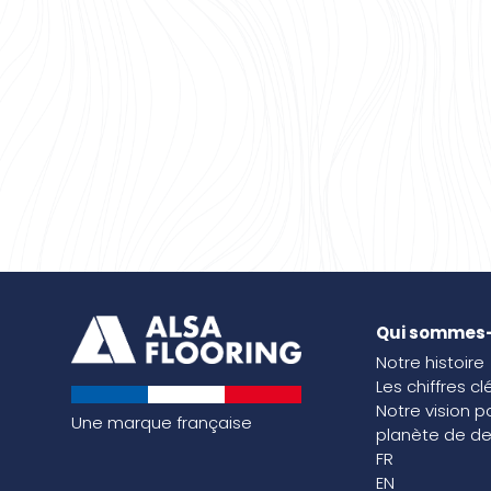
Qui sommes
Notre histoire
Les chiffres cl
Notre vision p
Une marque française
planète de de
FR
EN