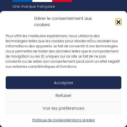
Une marque française
Qui sommes-nous
Gérer le consentement aux
Notre histoire
cookies
Les chiffres clés
Notre vision pour la planète de demain !
FR
Pour offrir les meilleures expériences, nous utilisons des
EN
technologies telles que les cookies pour stocker et/ou accéder aux
informations des appareils. Le fait de consentir à ces technologies
Nos revêtements
nous permettra de traiter des données telles que le comportement
Nos Stratifiés
de navigation ou les ID uniques sur ce site. Le fait de ne pas
Nos accessoires
consentir ou de retirer son consentement peut avoir un effet négatif
Nos parquets
sur certaines caractéristiques et fonctions.
Nos inspirations
Nos offres d’emploi
Accepter
Réseaux Sociaux
Rapport Annuel RSE 2026
Mentions Légales
Refuser
Conditions de garantie
Conditions générales de ventes
Voir les préférences
Déclaration de performance
Politique de cookies (UE)
Politique de confidentialité
Politique de cookies
Mentions Légales
Conditions générales d’utilisation