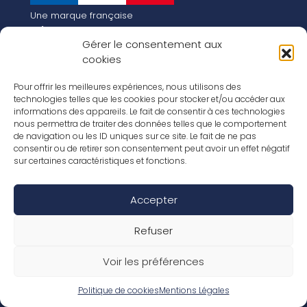
Une marque française
Qui sommes-nous
Gérer le consentement aux
Notre histoire
cookies
Les chiffres clés
Notre vision pour la planète de demain !
FR
Pour offrir les meilleures expériences, nous utilisons des
EN
technologies telles que les cookies pour stocker et/ou accéder aux
informations des appareils. Le fait de consentir à ces technologies
Nos revêtements
nous permettra de traiter des données telles que le comportement
Nos Stratifiés
de navigation ou les ID uniques sur ce site. Le fait de ne pas
Nos accessoires
consentir ou de retirer son consentement peut avoir un effet négatif
Nos parquets
sur certaines caractéristiques et fonctions.
Nos inspirations
Nos offres d’emploi
Accepter
Réseaux Sociaux
Rapport Annuel RSE 2026
Mentions Légales
Refuser
Conditions de garantie
Conditions générales de ventes
Voir les préférences
Déclaration de performance
Politique de cookies (UE)
Politique de confidentialité
Politique de cookies
Mentions Légales
Conditions générales d’utilisation