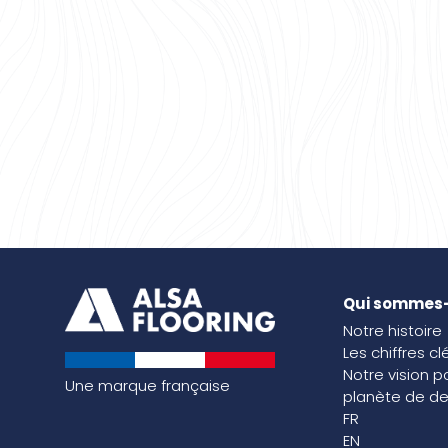
Qui sommes
Notre histoire
Les chiffres cl
Notre vision p
Une marque française
planète de de
FR
EN