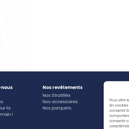
-nous
Nos revêtements
Nos i
Nos Stratifiés
Nos o
Pour offrir
és
Nos accessoires
les cookies
our la
Nos parquets
consentir à
main !
comportemen
consentir o
caractérist