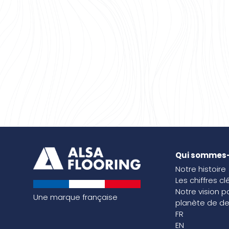
Qui sommes
Notre histoire
Les chiffres cl
Notre vision p
Une marque française
planète de de
FR
EN