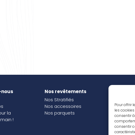
-nous
Nos revêtements
Nos i
Nos Stratifiés
Nos o
Pour offrir
és
Nos accessoires
les cookies
our la
Nos parquets
consentir à
main !
comportemen
consentir o
caractérist