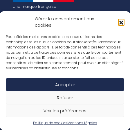
Une marque française
Qui sommes-nous
Gérer le consentement aux
Notre histoire
cookies
Les chiffres clés
Notre vision pour la planète de demain !
FR
Pour offrir les meilleures expériences, nous utilisons des
EN
technologies telles que les cookies pour stocker et/ou accéder aux
informations des appareils. Le fait de consentir à ces technologies
Nos revêtements
nous permettra de traiter des données telles que le comportement
Nos Stratifiés
de navigation ou les ID uniques sur ce site. Le fait de ne pas
Nos accessoires
consentir ou de retirer son consentement peut avoir un effet négatif
Nos parquets
sur certaines caractéristiques et fonctions.
Nos inspirations
Nos offres d’emploi
Accepter
Réseaux Sociaux
Rapport Annuel RSE 2026
Mentions Légales
Refuser
Conditions de garantie
Conditions générales de ventes
Voir les préférences
Déclaration de performance
Politique de cookies (UE)
Politique de confidentialité
Politique de cookies
Mentions Légales
Conditions générales d’utilisation