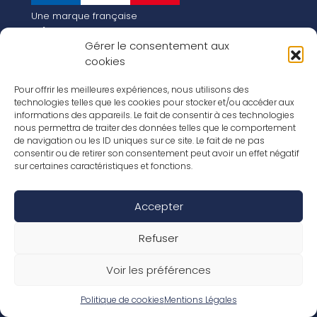
Une marque française
Qui sommes-nous
Gérer le consentement aux
Notre histoire
cookies
Les chiffres clés
Notre vision pour la planète de demain !
FR
Pour offrir les meilleures expériences, nous utilisons des
EN
technologies telles que les cookies pour stocker et/ou accéder aux
informations des appareils. Le fait de consentir à ces technologies
Nos revêtements
nous permettra de traiter des données telles que le comportement
Nos Stratifiés
de navigation ou les ID uniques sur ce site. Le fait de ne pas
Nos accessoires
consentir ou de retirer son consentement peut avoir un effet négatif
Nos parquets
sur certaines caractéristiques et fonctions.
Nos inspirations
Nos offres d’emploi
Accepter
Réseaux Sociaux
Rapport Annuel RSE 2026
Mentions Légales
Refuser
Conditions de garantie
Conditions générales de ventes
Voir les préférences
Déclaration de performance
Politique de cookies (UE)
Politique de confidentialité
Politique de cookies
Mentions Légales
Conditions générales d’utilisation