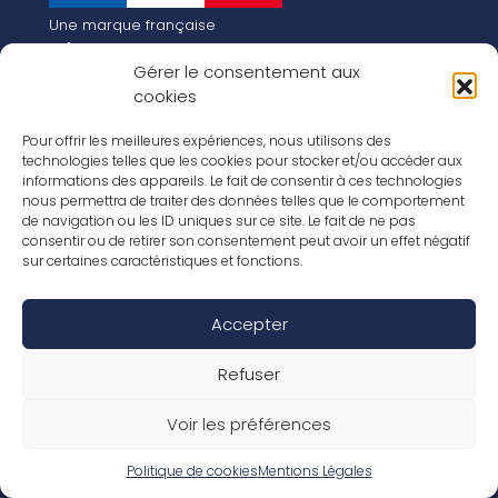
Une marque française
Qui sommes-nous
Gérer le consentement aux
Notre histoire
cookies
Les chiffres clés
Notre vision pour la planète de demain !
FR
Pour offrir les meilleures expériences, nous utilisons des
EN
technologies telles que les cookies pour stocker et/ou accéder aux
informations des appareils. Le fait de consentir à ces technologies
Nos revêtements
nous permettra de traiter des données telles que le comportement
Nos Stratifiés
de navigation ou les ID uniques sur ce site. Le fait de ne pas
Nos accessoires
consentir ou de retirer son consentement peut avoir un effet négatif
Nos parquets
sur certaines caractéristiques et fonctions.
Nos inspirations
Nos offres d’emploi
Accepter
Réseaux Sociaux
Rapport Annuel RSE 2026
Mentions Légales
Refuser
Conditions de garantie
Conditions générales de ventes
Voir les préférences
Déclaration de performance
Politique de cookies (UE)
Politique de confidentialité
Politique de cookies
Mentions Légales
Conditions générales d’utilisation