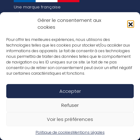
Une marque française
Qui sommes-nous
Gérer le consentement aux
Notre histoire
cookies
Les chiffres clés
Notre vision pour la planète de demain !
FR
Pour offrir les meilleures expériences, nous utilisons des
EN
technologies telles que les cookies pour stocker et/ou accéder aux
informations des appareils. Le fait de consentir à ces technologies
Nos revêtements
nous permettra de traiter des données telles que le comportement
Nos Stratifiés
de navigation ou les ID uniques sur ce site. Le fait de ne pas
Nos accessoires
consentir ou de retirer son consentement peut avoir un effet négatif
Nos parquets
sur certaines caractéristiques et fonctions.
Nos inspirations
Nos offres d’emploi
Accepter
Réseaux Sociaux
Rapport Annuel RSE 2026
Mentions Légales
Refuser
Conditions de garantie
Conditions générales de ventes
Voir les préférences
Déclaration de performance
Politique de cookies (UE)
Politique de confidentialité
Politique de cookies
Mentions Légales
Conditions générales d’utilisation