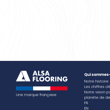
Qui sommes
Notre histoire
Les chiffres cl
Notre vision p
Une marque française
planète de de
FR
EN