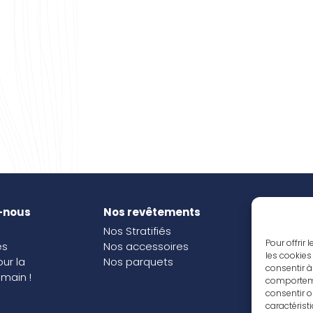
-nous
Nos revêtements
Nos i
Nos Stratifiés
Nos o
Pour offrir
és
Nos accessoires
les cookies
our la
Nos parquets
consentir à
main !
comportemen
consentir o
caractérist