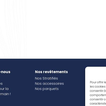
-nous
Nos revêtements
Nos i
Nos Stratifiés
Nos o
Pour offrir
és
Nos accessoires
les cookies
our la
Nos parquets
consentir à
main !
comportemen
consentir o
caractérist