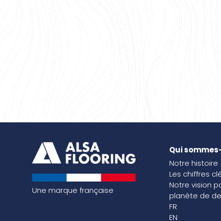
Qui sommes
Notre histoire
Les chiffres cl
Notre vision p
Une marque française
planète de de
FR
EN