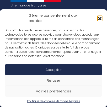
Une marque française
Qui sommes-nous
Gérer le consentement aux
Notre histoire
cookies
Les chiffres clés
Notre vision pour la planète de demain !
FR
Pour offrir les meilleures expériences, nous utilisons des
EN
technologies telles que les cookies pour stocker et/ou accéder aux
informations des appareils. Le fait de consentir à ces technologies
Nos revêtements
nous permettra de traiter des données telles que le comportement
Nos Stratifiés
de navigation ou les ID uniques sur ce site. Le fait de ne pas
Nos accessoires
consentir ou de retirer son consentement peut avoir un effet négatif
Nos parquets
sur certaines caractéristiques et fonctions.
Nos inspirations
Nos offres d’emploi
Accepter
Réseaux Sociaux
Rapport Annuel RSE 2026
Mentions Légales
Refuser
Conditions de garantie
Conditions générales de ventes
Voir les préférences
Déclaration de performance
Politique de cookies (UE)
Politique de confidentialité
Politique de cookies
Mentions Légales
Conditions générales d’utilisation