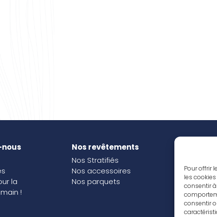
-nous
Nos revêtements
Nos i
Nos Stratifiés
Nos o
Pour offrir
és
Nos accessoires
les cookies
our la
Nos parquets
consentir à
main !
comportemen
consentir o
caractérist