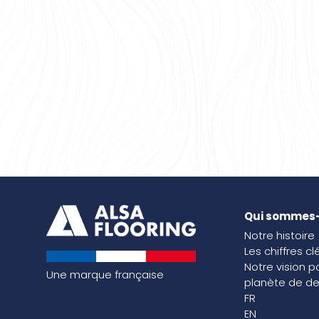
Qui sommes
Notre histoire
Les chiffres cl
Notre vision p
Une marque française
planète de de
FR
EN