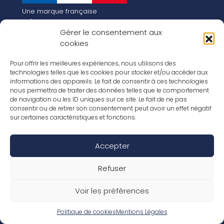
Une marque française
Qui sommes-nous
Gérer le consentement aux
Notre histoire
cookies
Les chiffres clés
Notre vision pour la planète de demain !
FR
Pour offrir les meilleures expériences, nous utilisons des
EN
technologies telles que les cookies pour stocker et/ou accéder aux
informations des appareils. Le fait de consentir à ces technologies
Nos revêtements
nous permettra de traiter des données telles que le comportement
Nos Stratifiés
de navigation ou les ID uniques sur ce site. Le fait de ne pas
Nos accessoires
consentir ou de retirer son consentement peut avoir un effet négatif
Nos parquets
sur certaines caractéristiques et fonctions.
Nos inspirations
Nos offres d’emploi
Accepter
Réseaux Sociaux
Rapport Annuel RSE 2026
Mentions Légales
Refuser
Conditions de garantie
Conditions générales de ventes
Voir les préférences
Déclaration de performance
Politique de cookies (UE)
Politique de confidentialité
Politique de cookies
Mentions Légales
Conditions générales d’utilisation