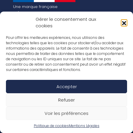
Une marque française
Qui sommes-nous
Gérer le consentement aux
Notre histoire
cookies
Les chiffres clés
Notre vision pour la planète de demain !
FR
Pour offrir les meilleures expériences, nous utilisons des
EN
technologies telles que les cookies pour stocker et/ou accéder aux
informations des appareils. Le fait de consentir à ces technologies
Nos revêtements
nous permettra de traiter des données telles que le comportement
Nos Stratifiés
de navigation ou les ID uniques sur ce site. Le fait de ne pas
Nos accessoires
consentir ou de retirer son consentement peut avoir un effet négatif
Nos parquets
sur certaines caractéristiques et fonctions.
Nos inspirations
Nos offres d’emploi
Accepter
Réseaux Sociaux
Rapport Annuel RSE 2026
Mentions Légales
Refuser
Conditions de garantie
Conditions générales de ventes
Voir les préférences
Déclaration de performance
Politique de cookies (UE)
Politique de confidentialité
Politique de cookies
Mentions Légales
Conditions générales d’utilisation