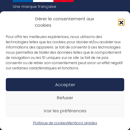
Une marque française
Qui sommes-nous
Gérer le consentement aux
Notre histoire
cookies
Les chiffres clés
Notre vision pour la planète de demain !
FR
Pour offrir les meilleures expériences, nous utilisons des
EN
technologies telles que les cookies pour stocker et/ou accéder aux
informations des appareils. Le fait de consentir à ces technologies
Nos revêtements
nous permettra de traiter des données telles que le comportement
Nos Stratifiés
de navigation ou les ID uniques sur ce site. Le fait de ne pas
Nos accessoires
consentir ou de retirer son consentement peut avoir un effet négatif
Nos parquets
sur certaines caractéristiques et fonctions.
Nos inspirations
Nos offres d’emploi
Accepter
Réseaux Sociaux
Rapport Annuel RSE 2026
Mentions Légales
Refuser
Conditions de garantie
Conditions générales de ventes
Voir les préférences
Déclaration de performance
Politique de cookies (UE)
Politique de confidentialité
Politique de cookies
Mentions Légales
Conditions générales d’utilisation