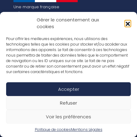
Une marque française
Qui sommes-nous
Gérer le consentement aux
Notre histoire
cookies
Les chiffres clés
Notre vision pour la planète de demain !
FR
Pour offrir les meilleures expériences, nous utilisons des
EN
technologies telles que les cookies pour stocker et/ou accéder aux
informations des appareils. Le fait de consentir à ces technologies
Nos revêtements
nous permettra de traiter des données telles que le comportement
Nos Stratifiés
de navigation ou les ID uniques sur ce site. Le fait de ne pas
Nos accessoires
consentir ou de retirer son consentement peut avoir un effet négatif
Nos parquets
sur certaines caractéristiques et fonctions.
Nos inspirations
Nos offres d’emploi
Accepter
Réseaux Sociaux
Rapport Annuel RSE 2026
Mentions Légales
Refuser
Conditions de garantie
Conditions générales de ventes
Voir les préférences
Déclaration de performance
Politique de cookies (UE)
Politique de confidentialité
Politique de cookies
Mentions Légales
Conditions générales d’utilisation