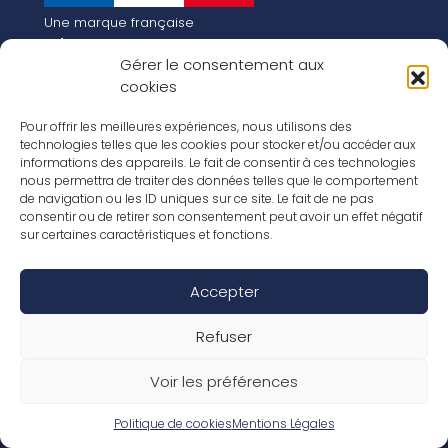
Une marque française
Qui sommes-nous
Gérer le consentement aux
Notre histoire
cookies
Les chiffres clés
Notre vision pour la planète de demain !
FR
Pour offrir les meilleures expériences, nous utilisons des
EN
technologies telles que les cookies pour stocker et/ou accéder aux
informations des appareils. Le fait de consentir à ces technologies
Nos revêtements
nous permettra de traiter des données telles que le comportement
Nos Stratifiés
de navigation ou les ID uniques sur ce site. Le fait de ne pas
Nos accessoires
consentir ou de retirer son consentement peut avoir un effet négatif
Nos parquets
sur certaines caractéristiques et fonctions.
Nos inspirations
Nos offres d’emploi
Accepter
Réseaux Sociaux
Rapport Annuel RSE 2026
Mentions Légales
Refuser
Conditions de garantie
Conditions générales de ventes
Voir les préférences
Déclaration de performance
Politique de cookies (UE)
Politique de confidentialité
Politique de cookies
Mentions Légales
Conditions générales d’utilisation