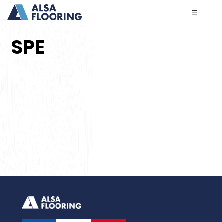
☰
SPE