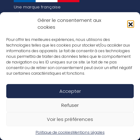
Une marque française
Qui sommes-nous
Gérer le consentement aux
Notre histoire
cookies
Les chiffres clés
Notre vision pour la planète de demain !
FR
Pour offrir les meilleures expériences, nous utilisons des
EN
technologies telles que les cookies pour stocker et/ou accéder aux
informations des appareils. Le fait de consentir à ces technologies
Nos revêtements
nous permettra de traiter des données telles que le comportement
Nos Stratifiés
de navigation ou les ID uniques sur ce site. Le fait de ne pas
Nos accessoires
consentir ou de retirer son consentement peut avoir un effet négatif
Nos parquets
sur certaines caractéristiques et fonctions.
Nos inspirations
Nos offres d’emploi
Accepter
Réseaux Sociaux
Rapport Annuel RSE 2026
Mentions Légales
Refuser
Conditions de garantie
Conditions générales de ventes
Voir les préférences
Déclaration de performance
Politique de cookies (UE)
Politique de confidentialité
Politique de cookies
Mentions Légales
Conditions générales d’utilisation