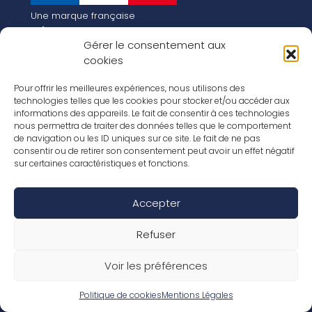
Une marque française
Qui sommes-nous
Gérer le consentement aux
Notre histoire
cookies
Les chiffres clés
Notre vision pour la planète de demain !
FR
Pour offrir les meilleures expériences, nous utilisons des
EN
technologies telles que les cookies pour stocker et/ou accéder aux
informations des appareils. Le fait de consentir à ces technologies
Nos revêtements
nous permettra de traiter des données telles que le comportement
Nos Stratifiés
de navigation ou les ID uniques sur ce site. Le fait de ne pas
Nos accessoires
consentir ou de retirer son consentement peut avoir un effet négatif
Nos parquets
sur certaines caractéristiques et fonctions.
Nos inspirations
Nos offres d’emploi
Accepter
Réseaux Sociaux
Rapport Annuel RSE 2026
Mentions Légales
Refuser
Conditions de garantie
Conditions générales de ventes
Voir les préférences
Déclaration de performance
Politique de cookies (UE)
Politique de confidentialité
Politique de cookies
Mentions Légales
Conditions générales d’utilisation