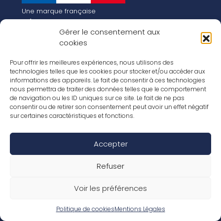
Une marque française
Qui sommes-nous
Gérer le consentement aux
Notre histoire
cookies
Les chiffres clés
Notre vision pour la planète de demain !
FR
Pour offrir les meilleures expériences, nous utilisons des
EN
technologies telles que les cookies pour stocker et/ou accéder aux
informations des appareils. Le fait de consentir à ces technologies
Nos revêtements
nous permettra de traiter des données telles que le comportement
Nos Stratifiés
de navigation ou les ID uniques sur ce site. Le fait de ne pas
Nos accessoires
consentir ou de retirer son consentement peut avoir un effet négatif
Nos parquets
sur certaines caractéristiques et fonctions.
Nos inspirations
Nos offres d’emploi
Accepter
Réseaux Sociaux
Rapport Annuel RSE 2026
Mentions Légales
Refuser
Conditions de garantie
Conditions générales de ventes
Voir les préférences
Déclaration de performance
Politique de cookies (UE)
Politique de confidentialité
Politique de cookies
Mentions Légales
Conditions générales d’utilisation