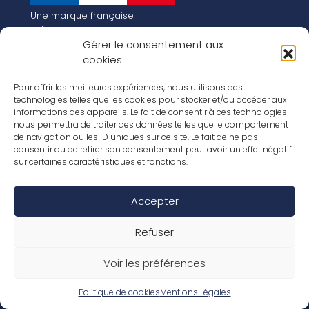
Une marque française
Qui sommes-nous
Gérer le consentement aux
Notre histoire
cookies
Les chiffres clés
Notre vision pour la planète de demain !
FR
Pour offrir les meilleures expériences, nous utilisons des
EN
technologies telles que les cookies pour stocker et/ou accéder aux
informations des appareils. Le fait de consentir à ces technologies
Nos revêtements
nous permettra de traiter des données telles que le comportement
Nos Stratifiés
de navigation ou les ID uniques sur ce site. Le fait de ne pas
Nos accessoires
consentir ou de retirer son consentement peut avoir un effet négatif
Nos parquets
sur certaines caractéristiques et fonctions.
Nos inspirations
Nos offres d’emploi
Accepter
Réseaux Sociaux
Rapport Annuel RSE 2026
Mentions Légales
Refuser
Conditions de garantie
Conditions générales de ventes
Voir les préférences
Déclaration de performance
Politique de cookies (UE)
Politique de confidentialité
Politique de cookies
Mentions Légales
Conditions générales d’utilisation