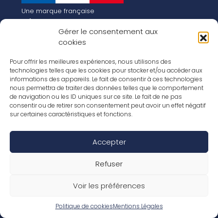
Une marque française
Qui sommes-nous
Gérer le consentement aux
Notre histoire
cookies
Les chiffres clés
Notre vision pour la planète de demain !
FR
Pour offrir les meilleures expériences, nous utilisons des
EN
technologies telles que les cookies pour stocker et/ou accéder aux
informations des appareils. Le fait de consentir à ces technologies
Nos revêtements
nous permettra de traiter des données telles que le comportement
Nos Stratifiés
de navigation ou les ID uniques sur ce site. Le fait de ne pas
Nos accessoires
consentir ou de retirer son consentement peut avoir un effet négatif
Nos parquets
sur certaines caractéristiques et fonctions.
Nos inspirations
Nos offres d’emploi
Accepter
Réseaux Sociaux
Rapport Annuel RSE 2026
Mentions Légales
Refuser
Conditions de garantie
Conditions générales de ventes
Voir les préférences
Déclaration de performance
Politique de cookies (UE)
Politique de confidentialité
Politique de cookies
Mentions Légales
Conditions générales d’utilisation