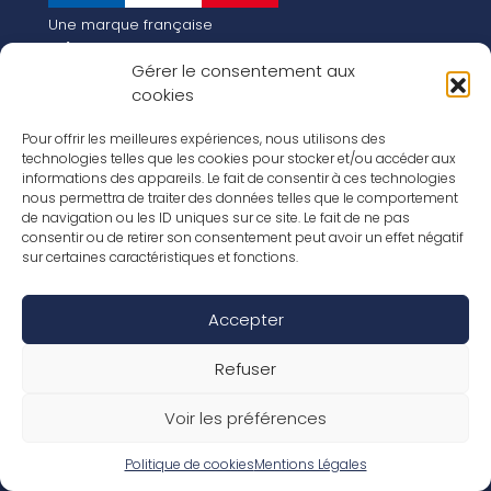
Une marque française
Qui sommes-nous
Gérer le consentement aux
Notre histoire
cookies
Les chiffres clés
Notre vision pour la planète de demain !
FR
Pour offrir les meilleures expériences, nous utilisons des
EN
technologies telles que les cookies pour stocker et/ou accéder aux
informations des appareils. Le fait de consentir à ces technologies
Nos revêtements
nous permettra de traiter des données telles que le comportement
Nos Stratifiés
de navigation ou les ID uniques sur ce site. Le fait de ne pas
Nos accessoires
consentir ou de retirer son consentement peut avoir un effet négatif
Nos parquets
sur certaines caractéristiques et fonctions.
Nos inspirations
Nos offres d’emploi
Accepter
Réseaux Sociaux
Rapport Annuel RSE 2026
Mentions Légales
Refuser
Conditions de garantie
Conditions générales de ventes
Voir les préférences
Déclaration de performance
Politique de cookies (UE)
Politique de confidentialité
Politique de cookies
Mentions Légales
Conditions générales d’utilisation