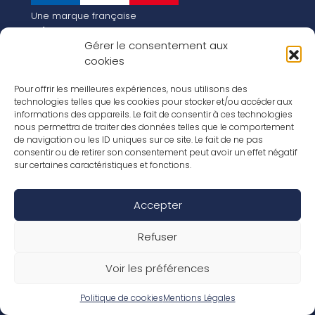
Une marque française
Qui sommes-nous
Gérer le consentement aux
Notre histoire
cookies
Les chiffres clés
Notre vision pour la planète de demain !
FR
Pour offrir les meilleures expériences, nous utilisons des
EN
technologies telles que les cookies pour stocker et/ou accéder aux
informations des appareils. Le fait de consentir à ces technologies
Nos revêtements
nous permettra de traiter des données telles que le comportement
Nos Stratifiés
de navigation ou les ID uniques sur ce site. Le fait de ne pas
Nos accessoires
consentir ou de retirer son consentement peut avoir un effet négatif
Nos parquets
sur certaines caractéristiques et fonctions.
Nos inspirations
Nos offres d’emploi
Accepter
Réseaux Sociaux
Rapport Annuel RSE 2026
Mentions Légales
Refuser
Conditions de garantie
Conditions générales de ventes
Voir les préférences
Déclaration de performance
Politique de cookies (UE)
Politique de confidentialité
Politique de cookies
Mentions Légales
Conditions générales d’utilisation