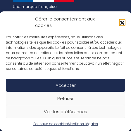
Une marque française
Qui sommes-nous
Gérer le consentement aux
Notre histoire
cookies
Les chiffres clés
Notre vision pour la planète de demain !
FR
Pour offrir les meilleures expériences, nous utilisons des
EN
technologies telles que les cookies pour stocker et/ou accéder aux
informations des appareils. Le fait de consentir à ces technologies
Nos revêtements
nous permettra de traiter des données telles que le comportement
Nos Stratifiés
de navigation ou les ID uniques sur ce site. Le fait de ne pas
Nos accessoires
consentir ou de retirer son consentement peut avoir un effet négatif
Nos parquets
sur certaines caractéristiques et fonctions.
Nos inspirations
Nos offres d’emploi
Accepter
Réseaux Sociaux
Rapport Annuel RSE 2026
Mentions Légales
Refuser
Conditions de garantie
Conditions générales de ventes
Voir les préférences
Déclaration de performance
Politique de cookies (UE)
Politique de confidentialité
Politique de cookies
Mentions Légales
Conditions générales d’utilisation