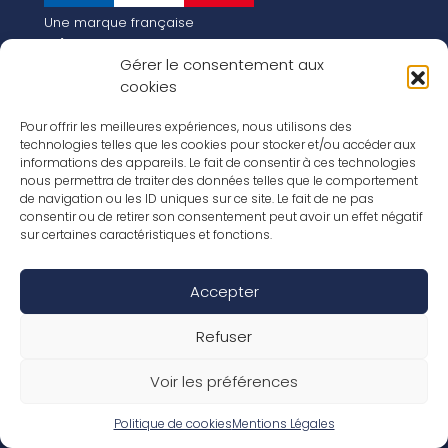
Une marque française
Qui sommes-nous
Gérer le consentement aux
Notre histoire
cookies
Les chiffres clés
Notre vision pour la planète de demain !
FR
Pour offrir les meilleures expériences, nous utilisons des
EN
technologies telles que les cookies pour stocker et/ou accéder aux
informations des appareils. Le fait de consentir à ces technologies
Nos revêtements
nous permettra de traiter des données telles que le comportement
Nos Stratifiés
de navigation ou les ID uniques sur ce site. Le fait de ne pas
Nos accessoires
consentir ou de retirer son consentement peut avoir un effet négatif
Nos parquets
sur certaines caractéristiques et fonctions.
Nos inspirations
Nos offres d’emploi
Accepter
Réseaux Sociaux
Rapport Annuel RSE 2026
Mentions Légales
Refuser
Conditions de garantie
Conditions générales de ventes
Voir les préférences
Déclaration de performance
Politique de cookies (UE)
Politique de confidentialité
Politique de cookies
Mentions Légales
Conditions générales d’utilisation