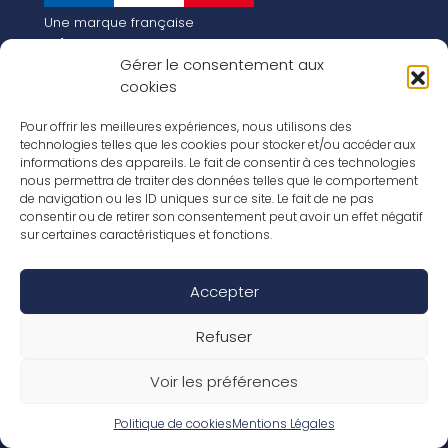
Une marque française
Qui sommes-nous
Gérer le consentement aux
Notre histoire
cookies
Les chiffres clés
Notre vision pour la planète de demain !
FR
Pour offrir les meilleures expériences, nous utilisons des
EN
technologies telles que les cookies pour stocker et/ou accéder aux
informations des appareils. Le fait de consentir à ces technologies
Nos revêtements
nous permettra de traiter des données telles que le comportement
Nos Stratifiés
de navigation ou les ID uniques sur ce site. Le fait de ne pas
Nos accessoires
consentir ou de retirer son consentement peut avoir un effet négatif
Nos parquets
sur certaines caractéristiques et fonctions.
Nos inspirations
Nos offres d’emploi
Accepter
Réseaux Sociaux
Rapport Annuel RSE 2026
Mentions Légales
Refuser
Conditions de garantie
Conditions générales de ventes
Voir les préférences
Déclaration de performance
Politique de cookies (UE)
Politique de confidentialité
Politique de cookies
Mentions Légales
Conditions générales d’utilisation