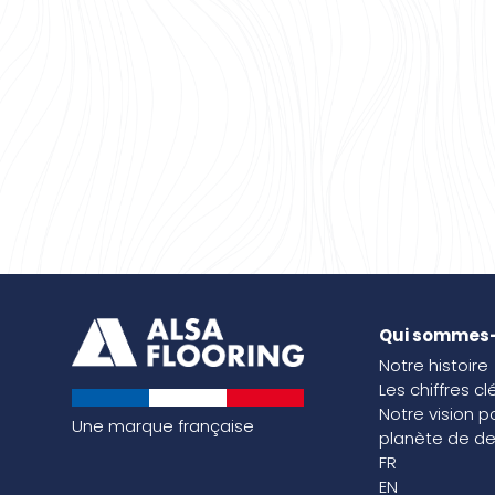
Qui sommes
Notre histoire
Les chiffres cl
Notre vision p
Une marque française
planète de de
FR
EN