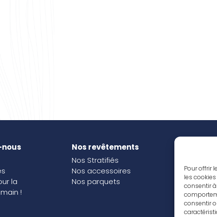
-nous
Nos revêtements
Nos i
Nos Stratifiés
Nos o
Pour offrir
és
Nos accessoires
les cookies
our la
Nos parquets
consentir à
main !
comportemen
consentir o
caractérist