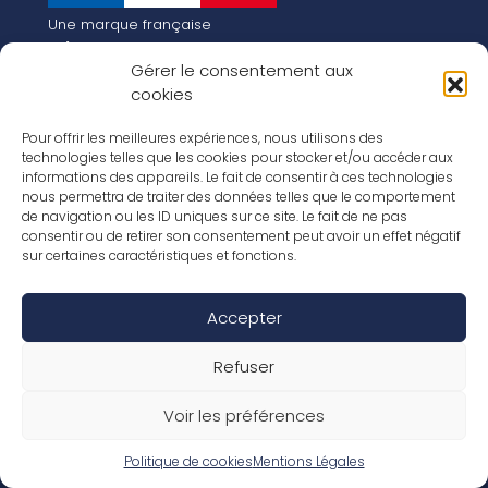
Une marque française
Qui sommes-nous
Gérer le consentement aux
Notre histoire
cookies
Les chiffres clés
Notre vision pour la planète de demain !
FR
Pour offrir les meilleures expériences, nous utilisons des
EN
technologies telles que les cookies pour stocker et/ou accéder aux
informations des appareils. Le fait de consentir à ces technologies
Nos revêtements
nous permettra de traiter des données telles que le comportement
Nos Stratifiés
de navigation ou les ID uniques sur ce site. Le fait de ne pas
Nos accessoires
consentir ou de retirer son consentement peut avoir un effet négatif
Nos parquets
sur certaines caractéristiques et fonctions.
Nos inspirations
Nos offres d’emploi
Accepter
Réseaux Sociaux
Rapport Annuel RSE 2026
Mentions Légales
Refuser
Conditions de garantie
Conditions générales de ventes
Voir les préférences
Déclaration de performance
Politique de cookies (UE)
Politique de confidentialité
Politique de cookies
Mentions Légales
Conditions générales d’utilisation