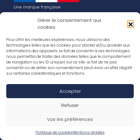
Une marque française
Qui sommes-nous
Gérer le consentement aux
Notre histoire
cookies
Les chiffres clés
Notre vision pour la planète de demain !
FR
Pour offrir les meilleures expériences, nous utilisons des
EN
technologies telles que les cookies pour stocker et/ou accéder aux
informations des appareils. Le fait de consentir à ces technologies
Nos revêtements
nous permettra de traiter des données telles que le comportement
Nos Stratifiés
de navigation ou les ID uniques sur ce site. Le fait de ne pas
Nos accessoires
consentir ou de retirer son consentement peut avoir un effet négatif
Nos parquets
sur certaines caractéristiques et fonctions.
Nos inspirations
Nos offres d’emploi
Accepter
Réseaux Sociaux
Rapport Annuel RSE 2026
Mentions Légales
Refuser
Conditions de garantie
Conditions générales de ventes
Voir les préférences
Déclaration de performance
Politique de cookies (UE)
Politique de confidentialité
Politique de cookies
Mentions Légales
Conditions générales d’utilisation