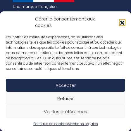
Une marque française
Qui sommes-nous
Gérer le consentement aux
Notre histoire
cookies
Les chiffres clés
Notre vision pour la planète de demain !
FR
Pour offrir les meilleures expériences, nous utilisons des
EN
technologies telles que les cookies pour stocker et/ou accéder aux
informations des appareils. Le fait de consentir à ces technologies
Nos revêtements
nous permettra de traiter des données telles que le comportement
Nos Stratifiés
de navigation ou les ID uniques sur ce site. Le fait de ne pas
Nos accessoires
consentir ou de retirer son consentement peut avoir un effet négatif
Nos parquets
sur certaines caractéristiques et fonctions.
Nos inspirations
Nos offres d’emploi
Accepter
Réseaux Sociaux
Rapport Annuel RSE 2026
Mentions Légales
Refuser
Conditions de garantie
Conditions générales de ventes
Voir les préférences
Déclaration de performance
Politique de cookies (UE)
Politique de confidentialité
Politique de cookies
Mentions Légales
Conditions générales d’utilisation